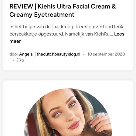
a
REVIEW | Kiehls Ultra Facial Cream &
t
Creamy Eyetreatment
s
In het begin van dit jaar kreeg ik een ontzettend leuk
t
R
perspakketje opgestuurd. Namelijk van Kiehl’s. …
Lees
i
E
meer
n
V
door
Angela || thedutchbeautyblog.nl
•
10 september 2020
I
•
2
E
W
|
K
i
e
h
l
s
U
l