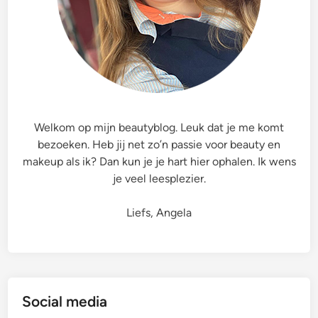
t
r
a
F
a
c
i
Welkom op mijn beautyblog. Leuk dat je me komt
a
bezoeken. Heb jij net zo’n passie voor beauty en
l
makeup als ik? Dan kun je je hart hier ophalen. Ik wens
C
je veel leesplezier.
r
e
Liefs, Angela
a
m
&
C
r
Social media
e