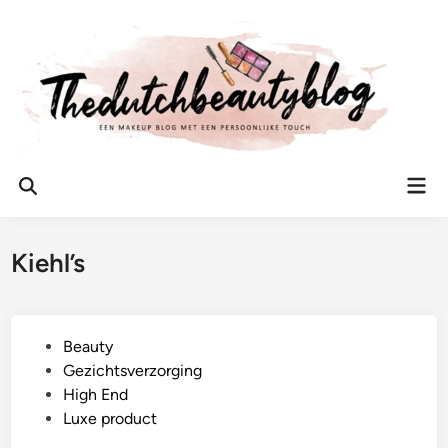
Ga
naar
de
inhoud
Hoo
Zoeken
openen
Kiehl’s
G
Beauty
e
Gezichtsverzorging
p
High End
l
Luxe product
a