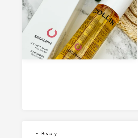
G
Beauty