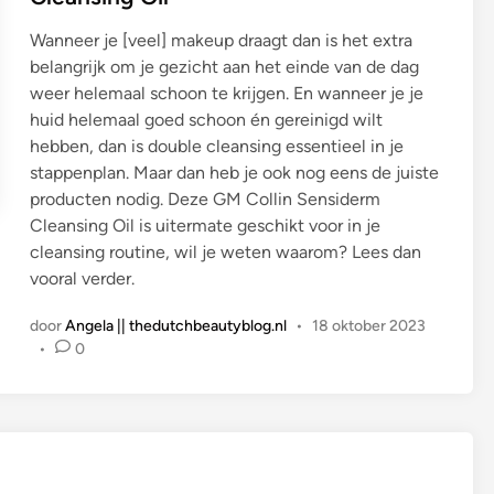
t
Wanneer je [veel] makeup draagt dan is het extra
i
belangrijk om je gezicht aan het einde van de dag
n
weer helemaal schoon te krijgen. En wanneer je je
huid helemaal goed schoon én gereinigd wilt
hebben, dan is double cleansing essentieel in je
stappenplan. Maar dan heb je ook nog eens de juiste
producten nodig. Deze GM Collin Sensiderm
Cleansing Oil is uitermate geschikt voor in je
cleansing routine, wil je weten waarom? Lees dan
vooral verder.
door
Angela || thedutchbeautyblog.nl
•
18 oktober 2023
•
0