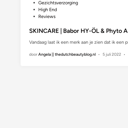
e
Gezichtsverzorging
p
High End
l
Reviews
a
a
SKINCARE | Babor HY-ÖL & Phyto Ac
t
Vandaag laat ik een merk aan je zien dat ik een
s
t
door
Angela || thedutchbeautyblog.nl
•
5 juli 2022
•
i
n