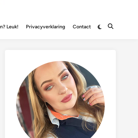
Overschakelen
? Leuk!
Privacyverklaring
Contact
Zoeken
naar
openen
donkere
modus