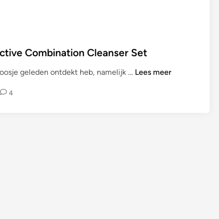
tive Combination Cleanser Set
S
 poosje geleden ontdekt heb, namelijk …
Lees meer
K
4
I
N
C
A
R
E
|
B
a
b
o