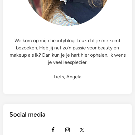
i
c
e
A
s
s
Welkom op mijn beautyblog. Leuk dat je me komt
o
bezoeken. Heb jij net zo’n passie voor beauty en
r
makeup als ik? Dan kun je je hart hier ophalen. Ik wens
t
je veel leesplezier.
i
m
Liefs, Angela
e
n
t
s
u
Social media
p
d
a