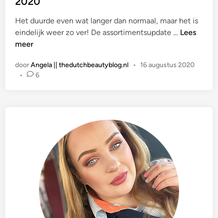
2020
a
t
Het duurde even wat langer dan normaal, maar het is
s
P
eindelijk weer zo ver! De assortimentsupdate …
Lees
t
E
meer
i
R
door
Angela || thedutchbeautyblog.nl
•
16 augustus 2020
n
S
•
6
B
E
R
I
C
H
T
|
C
a
t
r