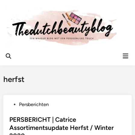
Ga
naar
de
inhoud
Hoo
Zoeken
openen
herfst
G
Persberichten
e
p
PERSBERICHT | Catrice
l
Assortimentsupdate Herfst / Winter
a