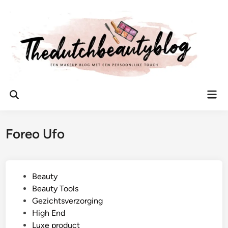
Ga
naar
de
inhoud
Hoo
Zoeken
openen
Foreo Ufo
G
Beauty
e
Beauty Tools
p
Gezichtsverzorging
l
High End
a
Luxe product