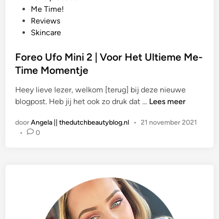
a
Me Time!
t
Reviews
s
Skincare
t
i
Foreo Ufo Mini 2 | Voor Het Ultieme Me-
n
Time Momentje
Heey lieve lezer, welkom [terug] bij deze nieuwe
F
blogpost. Heb jij het ook zo druk dat …
Lees meer
o
door
Angela || thedutchbeautyblog.nl
•
21 november 2021
r
•
0
e
o
U
f
o
M
i
n