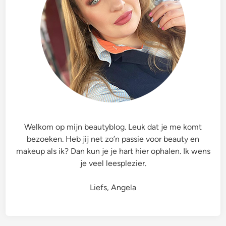
i
2
|
V
o
o
r
H
e
t
Welkom op mijn beautyblog. Leuk dat je me komt
U
bezoeken. Heb jij net zo’n passie voor beauty en
l
makeup als ik? Dan kun je je hart hier ophalen. Ik wens
t
je veel leesplezier.
i
e
Liefs, Angela
m
e
M