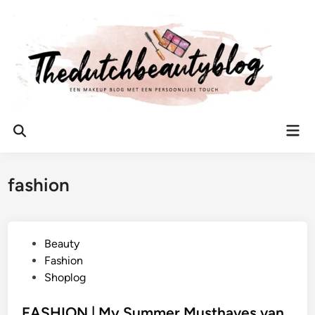
Ga
naar
de
inhoud
Hoo
Zoeken
openen
fashion
G
Beauty
e
Fashion
p
Shoplog
l
a
FASHION | My Summer Musthaves van