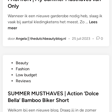
a
Only
t
Wanneer ik een nieuwe garderobe nodig heb, slaag ik
s
F
vaak bij aantal kledingketens het meest. Zo …
Lees
t
A
meer
i
S
n
door
Angela || thedutchbeautyblog.nl
•
25 juli 2023
•
0
H
I
O
N
G
Beauty
|
e
Fashion
M
p
Low budget
y
l
Reviews
S
a
u
a
SUMMER MUSTHAVES | Action ‘Dolce
m
t
Bella’ Bamboo Biker Short
m
s
e
Welkom bij een nieuwe blog. Draag jij in de zomer
t
r