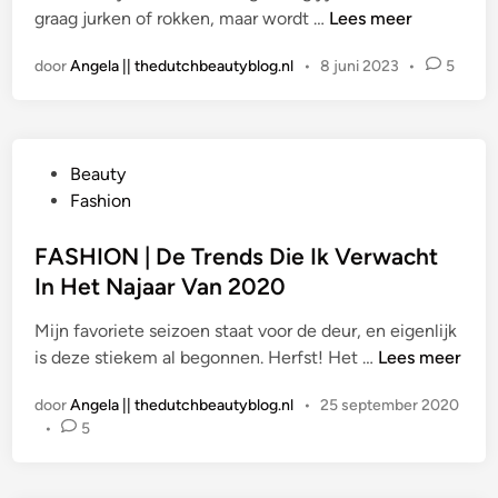
S
graag jurken of rokken, maar wordt …
Lees meer
i
M
U
n
u
door
Angela || thedutchbeautyblog.nl
•
8 juni 2023
•
5
M
s
M
t
E
h
R
a
G
Beauty
M
v
e
Fashion
U
e
p
S
s
l
FASHION | De Trends Die Ik Verwacht
T
v
a
In Het Najaar Van 2020
H
a
a
A
n
Mijn favoriete seizoen staat voor de deur, en eigenlijk
t
V
O
F
is deze stiekem al begonnen. Herfst! Het …
Lees meer
s
E
n
A
t
S
l
door
Angela || thedutchbeautyblog.nl
•
25 september 2020
S
i
|
y
•
5
H
n
A
I
c
O
t