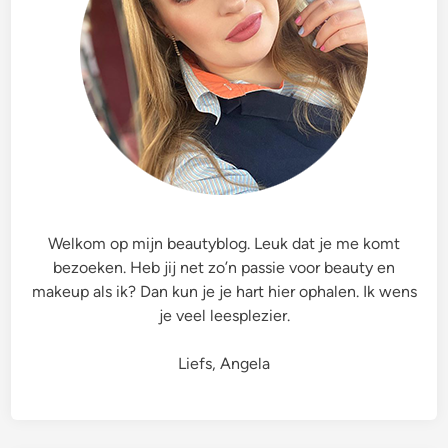
w
b
p
a
o
e
c
o
l
h
B
e
t
i
,
I
k
N
n
e
e
H
r
t
e
S
t
t
h
e
N
Welkom op mijn beautyblog. Leuk dat je me komt
o
O
a
bezoeken. Heb jij net zo’n passie voor beauty en
r
u
j
makeup als ik? Dan kun je je hart hier ophalen. Ik wens
t
t
a
je veel leesplezier.
f
a
i
r
Liefs, Angela
t
V
m
a
e
n
t