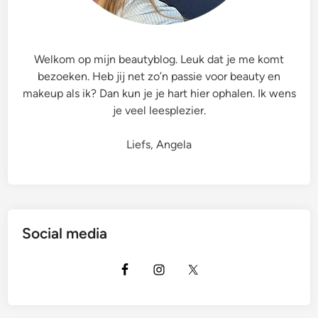
&
O
p
Welkom op mijn beautyblog. Leuk dat je me komt
N
bezoeken. Heb jij net zo’n passie voor beauty en
a
makeup als ik? Dan kun je je hart hier ophalen. Ik wens
a
je veel leesplezier.
r
E
Liefs, Angela
e
n
N
i
e
Social media
u
w
B
e
a