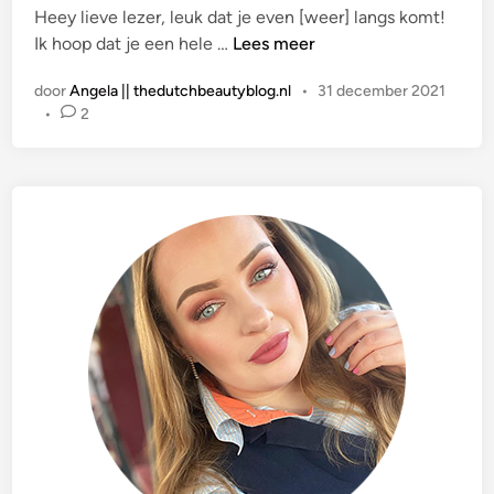
Heey lieve lezer, leuk dat je even [weer] langs komt!
a
F
Ik hoop dat je een hele …
Lees meer
t
i
s
door
Angela || thedutchbeautyblog.nl
•
31 december 2021
j
t
•
2
n
i
e
n
J
a
a
r
w
i
s
s
e
l
i
n
g