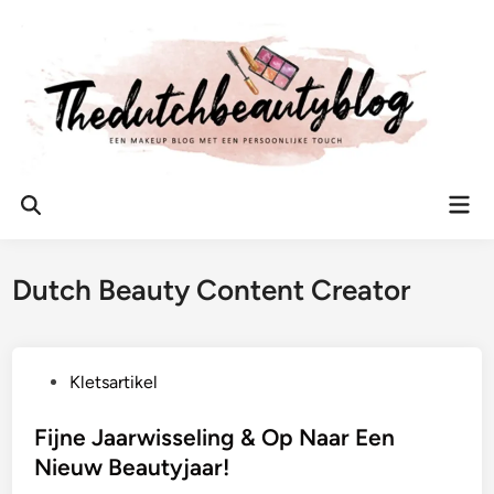
Ga
naar
de
inhoud
Hoo
Zoeken
openen
Dutch Beauty Content Creator
G
Kletsartikel
e
p
Fijne Jaarwisseling & Op Naar Een
l
Nieuw Beautyjaar!
a