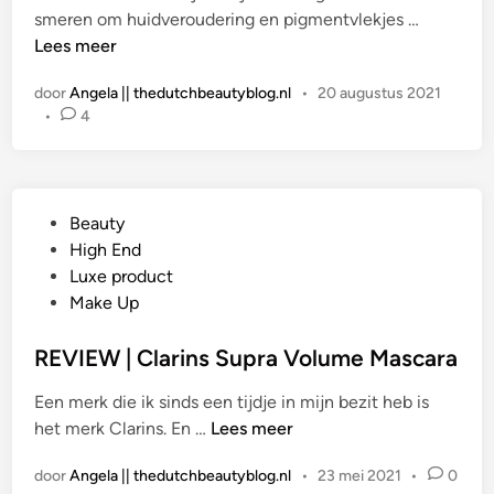
a
i
R
smeren om huidveroudering en pigmentvlekjes …
e
s
n
E
Lees meer
u
p
V
r
b
door
Angela || thedutchbeautyblog.nl
•
20 augustus 2021
I
s
e
•
4
E
E
r
W
y
r
|
e
y
C
s
G
Beauty
l
h
e
High End
a
a
p
Luxe product
r
d
l
Make Up
i
o
a
n
w
a
REVIEW | Clarins Supra Volume Mascara
s
i
t
U
n
Een merk die ik sinds een tijdje in mijn bezit heb is
s
V
’
R
het merk Clarins. En …
Lees meer
t
+
0
E
i
[
3
door
Angela || thedutchbeautyblog.nl
•
23 mei 2021
•
0
V
n