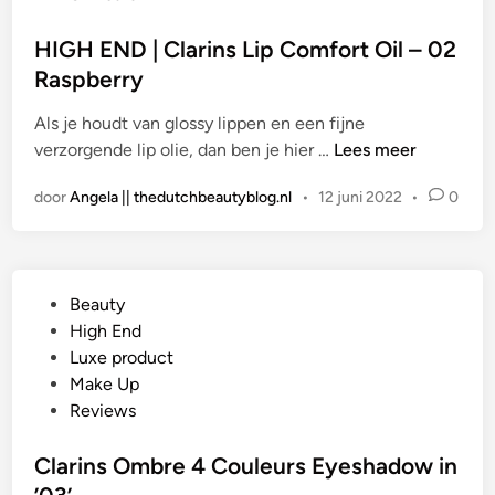
a
t
HIGH END | Clarins Lip Comfort Oil – 02
s
Raspberry
t
Als je houdt van glossy lippen en een fijne
i
H
verzorgende lip olie, dan ben je hier …
Lees meer
n
I
door
Angela || thedutchbeautyblog.nl
•
12 juni 2022
•
0
G
H
E
N
G
Beauty
D
e
High End
|
p
Luxe product
C
l
Make Up
l
a
Reviews
a
a
r
t
Clarins Ombre 4 Couleurs Eyeshadow in
i
s
n