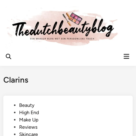
Ga
naar
de
inhoud
Hoo
Zoeken
openen
Clarins
G
Beauty
e
High End
p
Make Up
l
Reviews
a
Skincare