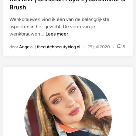
a
Brush
t
Wenkbrauwen vind ik één van de belangrijkste
s
aspecten in het gezicht. De vorm van je
t
R
wenkbrauwen …
Lees meer
i
E
n
door
Angela || thedutchbeautyblog.nl
•
29 juli 2020
•
5
V
I
E
W
|
C
h
r
i
s
t
i
a