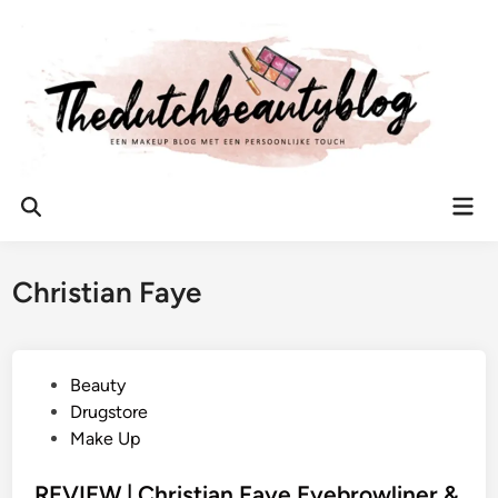
Ga
naar
de
inhoud
Hoo
Zoeken
openen
Christian Faye
G
Beauty
e
Drugstore
p
Make Up
l
a
REVIEW | Christian Faye Eyebrowliner &