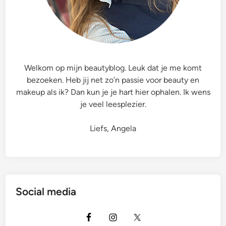
n
F
a
y
e
Welkom op mijn beautyblog. Leuk dat je me komt
E
bezoeken. Heb jij net zo’n passie voor beauty en
y
makeup als ik? Dan kun je je hart hier ophalen. Ik wens
e
je veel leesplezier.
b
r
Liefs, Angela
o
w
l
i
n
Social media
e
r
&