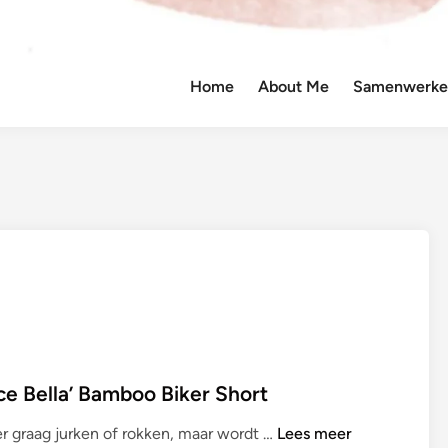
Home
About Me
Samenwerken
 Bella’ Bamboo Biker Short
S
er graag jurken of rokken, maar wordt …
Lees meer