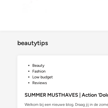
beautytips
G
Beauty
e
Fashion
p
Low budget
l
Reviews
a
a
SUMMER MUSTHAVES | Action ‘Dolce
t
Welkom bij een nieuwe blog. Draag jij in de zom
s