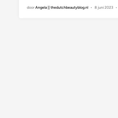
t
door
Angela || thedutchbeautyblog.nl
•
8 juni 2023
•
i
n