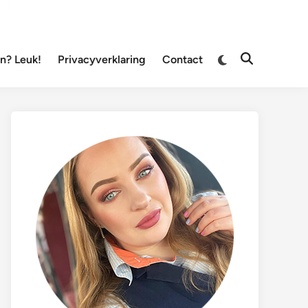
Overschakelen
? Leuk!
Privacyverklaring
Contact
Zoeken
naar
openen
donkere
modus