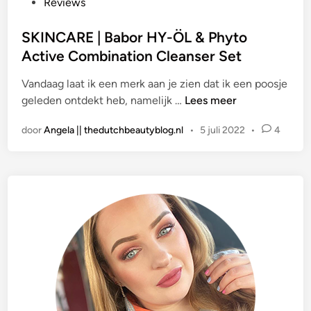
l
Reviews
a
a
SKINCARE | Babor HY-ÖL & Phyto
t
Active Combination Cleanser Set
s
Vandaag laat ik een merk aan je zien dat ik een poosje
t
S
geleden ontdekt heb, namelijk …
Lees meer
i
K
n
door
Angela || thedutchbeautyblog.nl
•
5 juli 2022
•
4
I
N
C
A
R
E
|
B
a
b
o