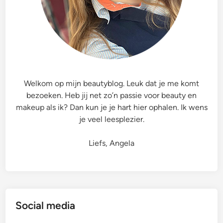
r
H
Y
-
Ö
L
&
Welkom op mijn beautyblog. Leuk dat je me komt
P
bezoeken. Heb jij net zo’n passie voor beauty en
h
makeup als ik? Dan kun je je hart hier ophalen. Ik wens
y
je veel leesplezier.
t
o
Liefs, Angela
A
c
t
i
v
Social media
e
C