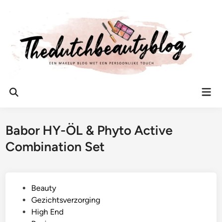
Ga
naar
de
inhoud
Hoo
Zoeken
openen
Babor HY-ÖL & Phyto Active
Combination Set
G
Beauty
e
Gezichtsverzorging
p
High End